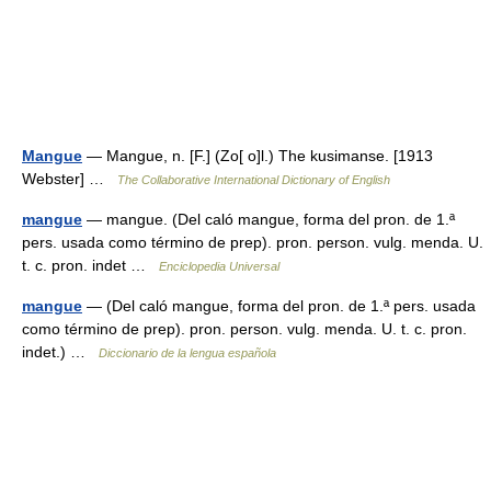
Mangue
— Mangue, n. [F.] (Zo[ o]l.) The kusimanse. [1913
Webster] …
The Collaborative International Dictionary of English
mangue
— mangue. (Del caló mangue, forma del pron. de 1.ª
pers. usada como término de prep). pron. person. vulg. menda. U.
t. c. pron. indet …
Enciclopedia Universal
mangue
— (Del caló mangue, forma del pron. de 1.ª pers. usada
como término de prep). pron. person. vulg. menda. U. t. c. pron.
indet.) …
Diccionario de la lengua española