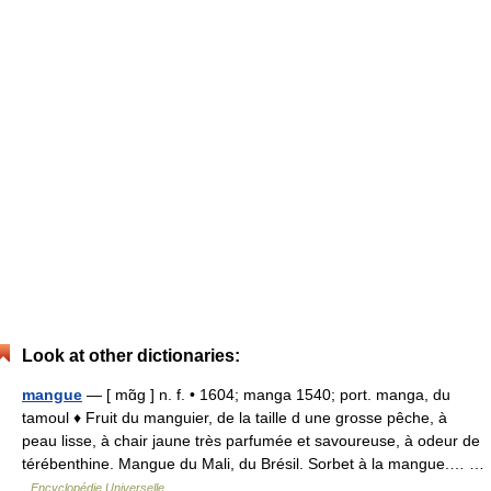
Look at other dictionaries:
mangue
— [ mɑ̃g ] n. f. • 1604; manga 1540; port. manga, du
tamoul ♦ Fruit du manguier, de la taille d une grosse pêche, à
peau lisse, à chair jaune très parfumée et savoureuse, à odeur de
térébenthine. Mangue du Mali, du Brésil. Sorbet à la mangue.… …
Encyclopédie Universelle