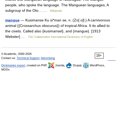
people, who spoke the language. The Manguean languages, A
subgroup of the Oto… …
Wikipedia
mangue
— Kusimanse Ku si*man se, n. (Zo[ o]l.) A carnivorous
animal ({Crossarchus obscurus}) of tropical Africa. It its allied to
the civets. Called also {kusimansel}, and {mangue}. [1913
Webster] …
The Collaborative International Dictionary of English
© Academic, 2000-2026
18+
Contact us:
Technical Support
,
Advertising
Dictionaries export
, created on PHP,
Joomla,
Drupal,
WordPress,
MODx.