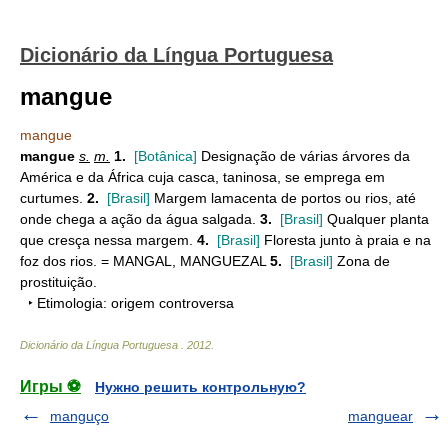
Dicionário da Língua Portuguesa
mangue
mangue
mangue
s.
m.
1.
[Botânica]
Designação de várias árvores da
América e da África cuja casca, taninosa, se emprega em
curtumes.
2.
[Brasil]
Margem lamacenta de portos ou rios, até
onde chega a ação da água salgada.
3.
[Brasil]
Qualquer planta
que cresça nessa margem.
4.
[Brasil]
Floresta junto à praia e na
foz dos rios. = MANGAL, MANGUEZAL
5.
[Brasil]
Zona de
prostituição.
‣ Etimologia: origem controversa
Dicionário da Língua Portuguesa
.
2012
.
Игры ⚽
Нужно решить контрольную?
manguço
manguear