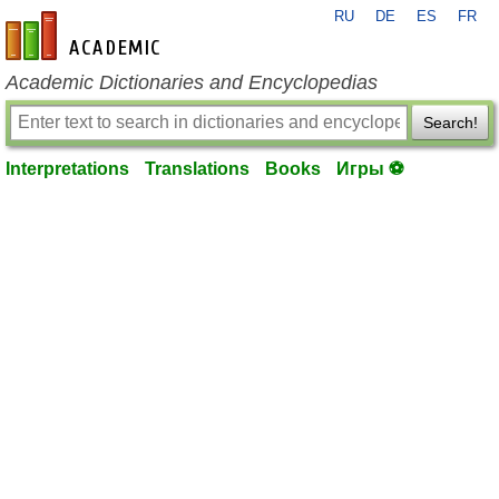
RU
DE
ES
FR
en-academic.com
Academic Dictionaries and Encyclopedias
Search!
Interpretations
Translations
Books
Игры ⚽