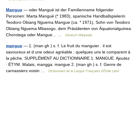
Mangue
— oder Mangué ist der Familienname folgender
Personen: Marta Mangué (* 1983), spanische Handballspielerin
Teodoro Obiang Nguema Mangue (ca. * 1971), Sohn von Teodoro
Obiang Nguema Mbasogo, dem Präsidenten von Äquatorialguinea
Chorotega oder Mangue… …
Deutsch Wikipedia
mangue
— 1. (man gh ) s. f. Le fruit du manguier : il est
savoureux et d une odeur agréable ; quelques uns le comparent à
la pêche. SUPPLÉMENT AU DICTIONNAIRE 1. MANGUE. Ajoutez
: ÉTYM. Malais, mangga. mangue 2. (man gh ) s. f. Genre de
carnassiers voisin …
Dictionnaire de la Langue Française d'Émile Littré